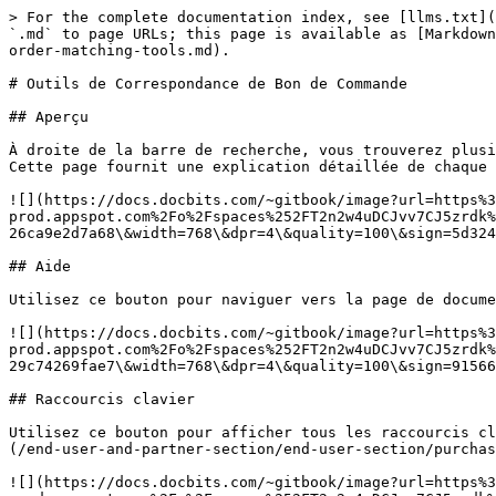
> For the complete documentation index, see [llms.txt](https://docs-fr.docbits.com/llms.txt). Markdown versions of documentation pages are available by appending `.md` to page URLs; this page is available as [Markdown](https://docs-fr.docbits.com/end-user-and-partner-section/end-user-section/purchase-order-matching/purchase-order-matching-tools.md).

# Outils de Correspondance de Bon de Commande

## Aperçu

À droite de la barre de recherche, vous trouverez plusieurs outils utiles liés au processus de correspondance des bons de commande.\
Cette page fournit une explication détaillée de chaque outil et de sa fonctionnalité.

![](https://docs.docbits.com/~gitbook/image?url=https%3A%2F%2F578966019-files.gitbook.io%2F%7E%2Ffiles%2Fv0%2Fb%2Fgitbook-x-prod.appspot.com%2Fo%2Fspaces%252FT2n2w4uDCJvv7CJ5zrdk%252Fuploads%252FxPOM1IzmTGgCCAE4tAQg%252Fpo_match_tools_0.png%3Falt%3Dmedia%26token%3D420e0d50-d5c8-4b7b-8ec6-26ca9e2d7a68\&width=768\&dpr=4\&quality=100\&sign=5d32419c\&sv=2)

## Aide

Utilisez ce bouton pour naviguer vers la page de documentation pour la section Correspondance de Bon de Commande.

![](https://docs.docbits.com/~gitbook/image?url=https%3A%2F%2F578966019-files.gitbook.io%2F%7E%2Ffiles%2Fv0%2Fb%2Fgitbook-x-prod.appspot.com%2Fo%2Fspaces%252FT2n2w4uDCJvv7CJ5zrdk%252Fuploads%252FaCmR8UlFph044QbGC0md%252Fpo_tools_new_1.png%3Falt%3Dmedia%26token%3D52c9dcf2-09f3-43b6-ae57-29c74269fae7\&width=768\&dpr=4\&quality=100\&sign=91566cfd\&sv=2)

## Raccourcis clavier

Utilisez ce bouton pour afficher tous les raccourcis clavier pour le tableau de bord. Des explications détaillées pour chaque raccourci peuvent être trouvées [ici](/end-user-and-partner-section/end-user-section/purchase-order-matching/keyboard-shortcuts.md).

![](https://docs.docbits.com/~gitbook/image?url=https%3A%2F%2F578966019-files.gitbook.io%2F%7E%2Ffiles%2Fv0%2Fb%2Fgitbook-x-prod.appspot.com%2Fo%2Fspaces%252FT2n2w4uDCJvv7CJ5zrdk%252Fuploads%252FnBYimOUtsJ2pc9D0kpnh%252Fpo_tools_new_2.png%3Falt%3Dmedia%26token%3De5f39a8f-08af-4855-ae6e-df320cccadc2\&width=768\&dpr=4\&quality=100\&sign=f56aaa68\&sv=2)

## Activer/désactiver le mode formation

Ce bouton vous permet d'activer ou de désactiver le Mode Formation.

![](https://docs.docbits.com/~gitbook/image?url=https%3A%2F%2F578966019-files.gitbook.io%2F%7E%2Ffiles%2Fv0%2Fb%2Fgitbook-x-prod.appspot.com%2Fo%2Fspaces%252FT2n2w4uDCJvv7CJ5zrdk%252Fuploads%252FSRhb270xd4USa8ekUfrC%252Fpo_tools_new_3.png%3Falt%3Dmedia%26token%3D8cd33e2e-d8f2-43b5-9a35-2f11898374df\&width=768\&dpr=4\&quality=100\&sign=647faf64\&sv=2)

Lorsque le **Mode Formation** est activé, vous pouvez créer des copies exactes des lignes de bon de commande dans le tableau extrait.\
Cette fonctionnalité est conçue pour vous aider à pratiquer et à mieux comprendre comment fonctionne le processus de correspondance des bons de commande dans un environnement de test sécurisé.

Pour créer une copie, il vous suffit de faire glisser et de déposer une ligne de bon de commande dans le tableau extrait.

## Comptabilité automatique

Cliquez sur ce bouton pour être redirigé vers la section Comptabilité automatique.

![](https://docs.docbits.com/~gitbook/image?url=https%3A%2F%2F578966019-files.gitbook.io%2F%7E%2Ffiles%2Fv0%2Fb%2Fgitbook-x-prod.appspot.com%2Fo%2Fspaces%252FT2n2w4uDCJvv7CJ5zrdk%252Fuploads%252FDWhY584i0OUo1no12E2v%252Fpo_match_tools_12.png%3Falt%3Dmedia%26token%3D818d1ea7-974d-40a0-