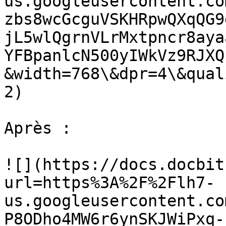
us.googleusercontent.co
zbs8wcGcguVSKHRpwQXqQG9
jL5wlQgrnVLrMxtpncr8aya
YFBpanlcN500yIWkVz9RJXQ
&width=768\&dpr=4\&qual
2)

Après :

![](https://docs.docbit
url=https%3A%2F%2Flh7-
us.googleusercontent.co
P8ODho4MW6r6ynSKJWiPxq-