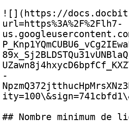
![](https://docs.docbit
url=https%3A%2F%2Flh7-
us.googleusercontent.co
P_Knp1YQmCUBU6_vCg2IEwa
89x_Sj2BLDSTQu31vUNBlaQ
UZawn8j4hxycD6bpfCf_KXZ
-
NpzmQ372jtthucHpMrsXNz3
ity=100\&sign=741cbfd1\
## Nombre minimum de li