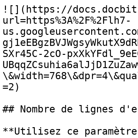
![](https://docs.docbit
url=https%3A%2F%2Flh7-
us.googleusercontent.co
gj1eEBgzBVJWgsyWkutX9dR
SXr45C-2cO-pxXkYFdl_9eE
UBqqZCsuhia6alJjD1ZuZaw
\&width=768\&dpr=4\&qua
=2)

## Nombre de lignes d'e
**Utilisez ce paramètre