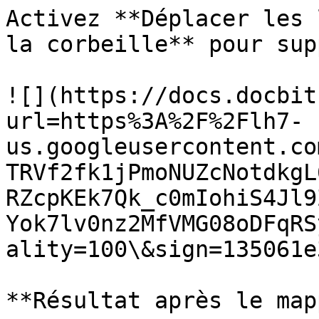
Activez **Déplacer les 
la corbeille** pour sup
![](https://docs.docbit
url=https%3A%2F%2Flh7-
us.googleusercontent.co
TRVf2fk1jPmoNUZcNotdkgL
RZcpKEk7Qk_c0mIohiS4Jl9
Yok7lv0nz2MfVMG08oDFqRS
ality=100\&sign=135061e
**Résultat après le map