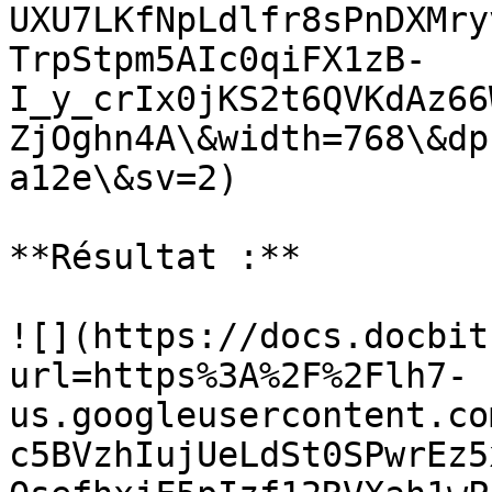
UXU7LKfNpLdlfr8sPnDXMry
TrpStpm5AIc0qiFX1zB-
I_y_crIx0jKS2t6QVKdAz66
ZjOghn4A\&width=768\&dp
a12e\&sv=2)

**Résultat :**

![](https://docs.docbit
url=https%3A%2F%2Flh7-
us.googleusercontent.co
c5BVzhIujUeLdSt0SPwrEz5