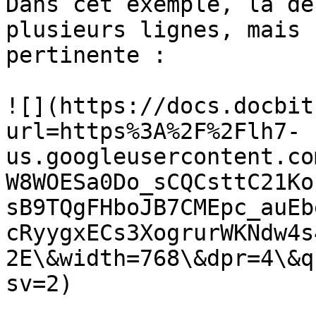
Dans cet exemple, la de
plusieurs lignes, mais 
pertinente :

![](https://docs.docbit
url=https%3A%2F%2Flh7-
us.googleusercontent.co
W8WOESa0Do_sCQCsttC21Ko
sB9TQgFHboJB7CMEpc_auEb
cRyygxECs3XogrurWKNdw4s
2E\&width=768\&dpr=4\&q
sv=2)
