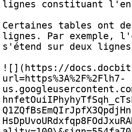
lignes constituant l'en
Certaines tables ont de
lignes. Par exemple, l'
s'étend sur deux lignes 
![](https://docs.docbit
url=https%3A%2F%2Flh7-
us.googleusercontent.co
hnfetOuiIPhyhyTfSqh_cTs
Q1ZQfBsEmQIrJpfX3QpdjHn
HsDpUvoURdxfqp8FOdJxuRA
ality=100\&sign=554fa70