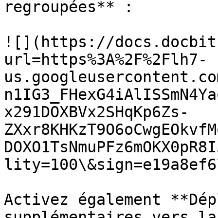
regroupées** :

![](https://docs.docbit
url=https%3A%2F%2Flh7-
us.googleusercontent.co
n1IG3_FHexG4iAlISSmN4Ya
x291DOXBVx2SHqKp6Zs-
ZXxr8KHKzT9O6oCwgEOkvfM
DOXO1TsNmuPFz6mOKX0pR8I
lity=100\&sign=e19a8ef6
Activez également **Dép
supplémentaires vers la