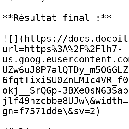
**Résultat final :**

![](https://docs.docbit
url=https%3A%2F%2Flh7-
us.googleusercontent.co
UZw6uJ8P7alQTDy_m5OGGLZ
6fqtTixiSU0ZnLMIc4VR_f0
okj__SrQGp-3BXeOsN63Sab
jlf49nzcbbe8UJw\&width=
gn=f7571dde\&sv=2)
