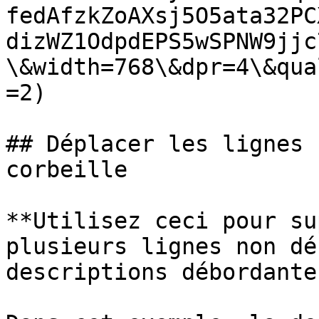
fedAfzkZoAXsj5O5ata32PC
dizWZ1OdpdEPS5wSPNW9jjc
\&width=768\&dpr=4\&qua
=2)

## Déplacer les lignes 
corbeille

**Utilisez ceci pour su
plusieurs lignes non dé
descriptions débordantes