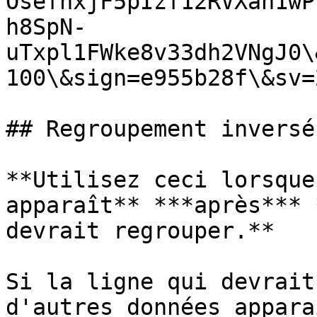
OsefhxjF5pIzf12RVXah1wP
h8SpN-
uTxpl1FWke8v33dh2VNgJ0\
100\&sign=e955b28f\&sv=2
## Regroupement inversé

**Utilisez ceci lorsque
apparaît** ***après*** 
devrait regrouper.**

Si la ligne qui devrait
d'autres données appara