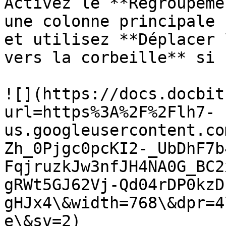
Activez le **Regroupeme
une colonne principale 
et utilisez **Déplacer 
vers la corbeille** si 
![](https://docs.docbit
url=https%3A%2F%2Flh7-
us.googleusercontent.co
Zh_0Pjgc0pcKI2-_UbDhF7b
FqjruzkJw3nfJH4NA0G_BC2
gRWt5GJ62Vj-Qd04rDP0kzD
gHJx4\&width=768\&dpr=4
e\&sv=2)
