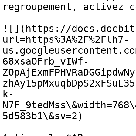
regroupement, activez c
![](https://docs.docbit
url=https%3A%2F%2Flh7-
us.googleusercontent.co
68xsaOFrb_vIWf-
ZOpAjExmFPHVRaDGGipdwNy
zhAy15pMxuqbDpS2xFSuL35
k-
N7F_9tedMss\&width=768\
5d583b1\&sv=2)
