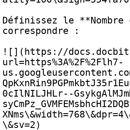
Définissez le **Nombre 
correspondre :

![](https://docs.docbit
url=https%3A%2F%2Flh7-
us.googleusercontent.co
QpKxnRin9PGPmkbtJ35r1Eu
0cIlNILJHLr--GsykgAlMJm
syCmPz_GVMFEMsbhcHI2DQB
XNms\&width=768\&dpr=4\
\&sv=2)
