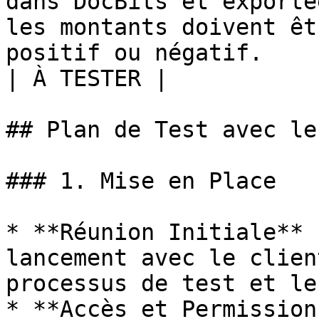
dans DocBits et exporté
les montants doivent êt
positif ou négatif.                                                              
| À TESTER |

## Plan de Test avec le
### 1. Mise en Place

* **Réunion Initiale** 
lancement avec le clien
processus de test et le
* **Accès et Permission