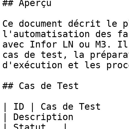
## Aperçu

Ce document décrit le p
l'automatisation des fa
avec Infor LN ou M3. Il
cas de test, la prépara
d'exécution et les proc
## Cas de Test

| ID | Cas de Test                                                                       
| Description                                                                                                                                                                                                                     
| Statut   |
