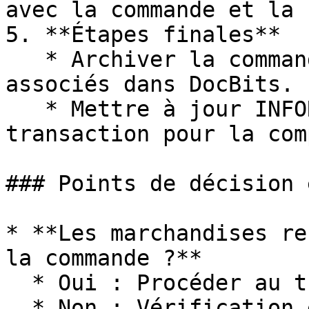
avec la commande et la 
5. **Étapes finales**

   * Archiver la commande et les documents 
associés dans DocBits.

   * Mettre à jour INFOR avec les détails de la 
transaction pour la com
### Points de décision 
* **Les marchandises re
la commande ?**

  * Oui : Procéder au traitement de la facture.

  * Non : Vérification et mise à jour manuelles 