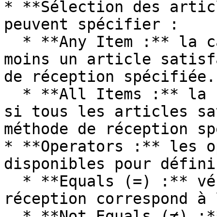
* **Sélection des artic
peuvent spécifier :

  * **Any Item :** la carte se déclenche si au 
moins un article satisf
de réception spécifiée.

  * **All Items :** la carte ne se déclenche que 
si tous les articles sa
méthode de réception sp
* **Operators :** les o
disponibles pour défini
  * **Equals (=) :** vérifie si la méthode de 
réception correspond à 
  * **Not Equals (≠) :** s'assure que la méthode 