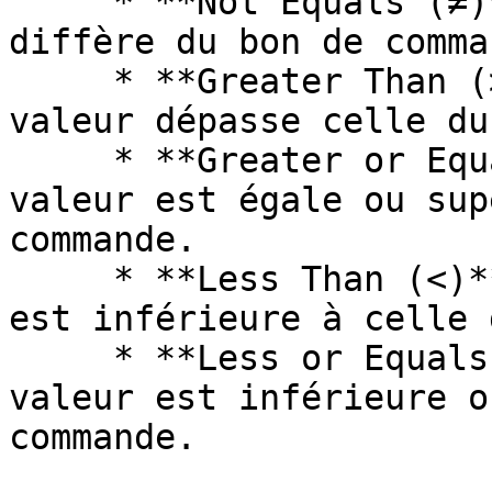
     * **Not Equals (≠)** : s'assure que la valeur 
diffère du bon de comman
     * **Greater Than (>)** : vérifie que la 
valeur dépasse celle du
     * **Greater or Equals (≥)** : confirme que la 
valeur est égale ou sup
commande.

     * **Less Than (<)** : vérifie que la valeur 
est inférieure à celle 
     * **Less or Equals (≤)** : confirme que la 
valeur est inférieure o
commande.
