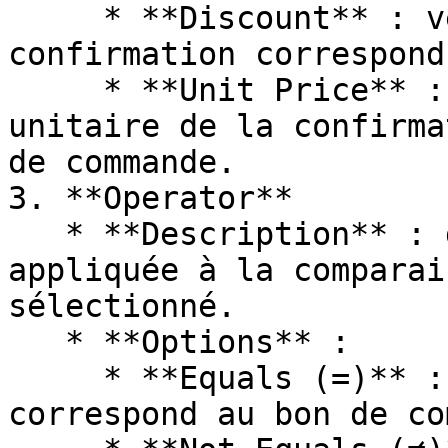
     * **Discount** : vérifie que la remise de la 
confirmation correspond
     * **Unit Price** : garantit que le prix 
unitaire de la confirma
de commande.

3. **Operator**

   * **Description** : définit la condition 
appliquée à la comparai
sélectionné.

   * **Options** :

     * **Equals (=)** : confirme que la valeur 
correspond au bon de co