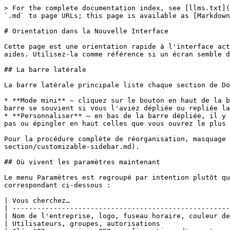
> For the complete documentation index, see [llms.txt](
`.md` to page URLs; this page is available as [Markdown
# Orientation dans la Nouvelle Interface

Cette page est une orientation rapide à l'interface act
aides. Utilisez-la comme référence si un écran semble d
## La barre latérale

La barre latérale principale liste chaque section de Do
* **Mode mini** — cliquez sur le bouton en haut de la b
barre se souvient si vous l'aviez dépliée ou repliée la
* **Personnaliser** — en bas de la barre dépliée, il y 
pas ou épingler en haut celles que vous ouvrez le plus 
Pour la procédure complète de réorganisation, masquage 
section/customizable-sidebar.md).

## Où vivent les paramètres maintenant

Le menu Paramètres est regroupé par intention plutôt qu
correspondant ci-dessous :

| Vous cherchez…                                       
| -----------------------------------------------------
| Nom de l'entreprise, logo, fuseau horaire, couleur de
| Utilisateurs, groupes, autorisations                 