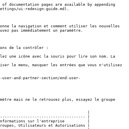
 of documentation pages are available by appending 
ettings/ui-redesign-guide.md).

onne la navigation et comment utiliser les nouvelles 
uvez pas immédiatement un paramètre.

ons de la contrôler :

lez une icône avec la souris pour lire son nom. La 
iser le menu, masquer les entrées que vous n'utilisez 
-user-and-partner-section/end-user-
mètre mais ne le retrouvez plus, essayez le groupe 
                                      |

------------------------------------- |

nformations sur l'entreprise          |

roupes, Utilisateurs et Autorisations |
