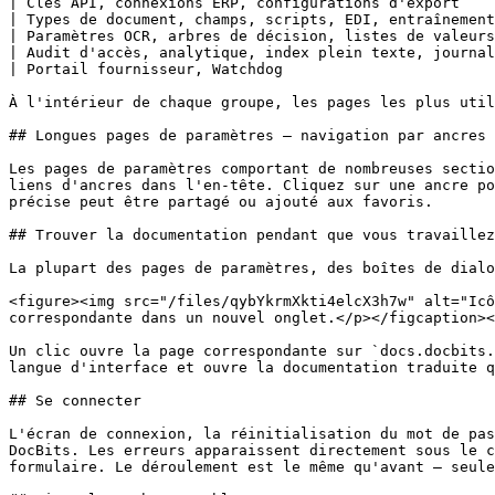
| Clés API, connexions ERP, configurations d'export    
| Types de document, champs, scripts, EDI, entraînement
| Paramètres OCR, arbres de décision, listes de valeurs
| Audit d'accès, analytique, index plein texte, journal
| Portail fournisseur, Watchdog                        
À l'intérieur de chaque groupe, les pages les plus util
## Longues pages de paramètres — navigation par ancres

Les pages de paramètres comportant de nombreuses sectio
liens d'ancres dans l'en-tête. Cliquez sur une ancre po
précise peut être partagé ou ajouté aux favoris.

## Trouver la documentation pendant que vous travaillez
La plupart des pages de paramètres, des boîtes de dialo
<figure><img src="/files/qybYkrmXkti4elcX3h7w" alt="Icô
correspondante dans un nouvel onglet.</p></figcaption><
Un clic ouvre la page correspondante sur `docs.docbits.
langue d'interface et ouvre la documentation traduite q
## Se connecter

L'écran de connexion, la réinitialisation du mot de pas
DocBits. Les erreurs apparaissent directement sous le c
formulaire. Le déroulement est le même qu'avant — seule