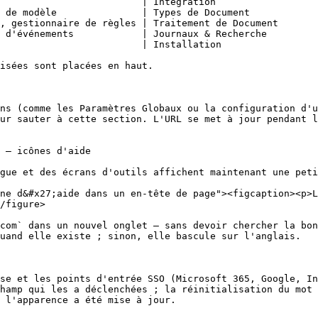
                         | Intégration                  
 de modèle               | Types de Document            
, gestionnaire de règles | Traitement de Document       
 d'événements            | Journaux & Recherche         
                         | Installation                 
isées sont placées en haut.

ns (comme les Paramètres Globaux ou la configuration d'u
ur sauter à cette section. L'URL se met à jour pendant l
 — icônes d'aide

gue et des écrans d'outils affichent maintenant une peti
ne d&#x27;aide dans un en-tête de page"><figcaption><p>L
/figure>

com` dans un nouvel onglet — sans devoir chercher la bon
uand elle existe ; sinon, elle bascule sur l'anglais.

se et les points d'entrée SSO (Microsoft 365, Google, In
hamp qui les a déclenchées ; la réinitialisation du mot 
 l'apparence a été mise à jour.
