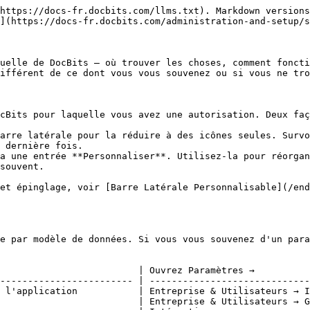
https://docs-fr.docbits.com/llms.txt). Markdown versions
](https://docs-fr.docbits.com/administration-and-setup/s
uelle de DocBits — où trouver les choses, comment foncti
ifférent de ce dont vous vous souvenez ou si vous ne tro
cBits pour laquelle vous avez une autorisation. Deux faç
arre latérale pour la réduire à des icônes seules. Survo
 dernière fois.

a une entrée **Personnaliser**. Utilisez-la pour réorgan
souvent.

et épinglage, voir [Barre Latérale Personnalisable](/end
e par modèle de données. Si vous vous souvenez d'un para
                         | Ouvrez Paramètres →          
------------------------ | -----------------------------
 l'application           | Entreprise & Utilisateurs → I
                         | Entreprise & Utilisateurs → G