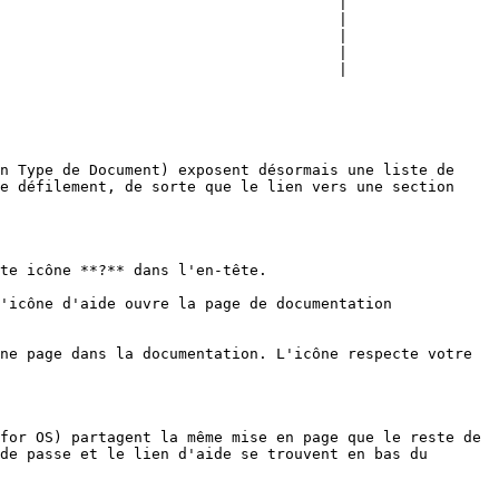
                                      |

                                      |

                                      |

                                      |

                                      |

n Type de Document) exposent désormais une liste de 
e défilement, de sorte que le lien vers une section 
te icône **?** dans l'en-tête.

'icône d'aide ouvre la page de documentation 
ne page dans la documentation. L'icône respecte votre 
for OS) partagent la même mise en page que le reste de 
de passe et le lien d'aide se trouvent en bas du 