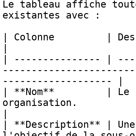
Le tableau affiche tout
existantes avec :

| Colonne         | Description                                                          
|

| --------------- | ---
-----------------------
------------------- |

| **Nom**         | Le 
organisation.                                                                     
|

| **Description** | Une
l'objectif de la sous-organisation.              