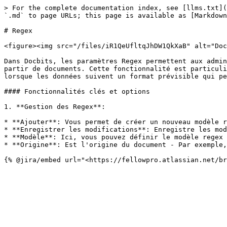
> For the complete documentation index, see [llms.txt](
`.md` to page URLs; this page is available as [Markdown
# Regex

<figure><img src="/files/iR1QeUfltqJhDW1QkXaB" alt="Doc
Dans Docbits, les paramètres Regex permettent aux admin
partir de documents. Cette fonctionnalité est particuli
lorsque les données suivent un format prévisible qui pe
#### Fonctionnalités clés et options

1. **Gestion des Regex**:

* **Ajouter**: Vous permet de créer un nouveau modèle r
* **Enregistrer les modifications**: Enregistre les mod
* **Modèle**: Ici, vous pouvez définir le modèle regex 
* **Origine**: Est l'origine du document - Par exemple,