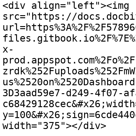
<div align="left"><img 
src="https://docs.docbi
url=https%3A%2F%2F57896
files.gitbook.io%2F%7E%
x-
prod.appspot.com%2Fo%2F
zrdk%252Fuploads%252FmW
us%2520on%2520Dashboard
3D3aad59e7-d249-4f07-af
c68429128cec&#x26;width
y=100&#x26;sign=6cde440
width="375"></div>
