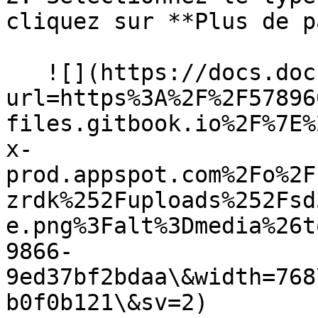
cliquez sur **Plus de p
   ![](https://docs.docbits.com/~gitbook/image?
url=https%3A%2F%2F57896
files.gitbook.io%2F%7E%
x-
prod.appspot.com%2Fo%2F
zrdk%252Fuploads%252Fsd
e.png%3Falt%3Dmedia%26t
9866-
9ed37bf2bdaa\&width=768
b0f0b121\&sv=2)
