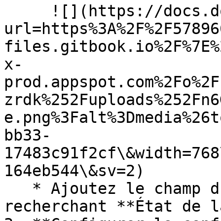
     ![](https://docs.docbits.com/~gitbook/image?
url=https%3A%2F%2F57896
files.gitbook.io%2F%7E%
x-
prod.appspot.com%2Fo%2F
zrdk%252Fuploads%252Fn6
e.png%3Falt%3Dmedia%26t
bb33-
17483c91f2cf\&width=768
164eb544\&sv=2)

   * Ajoutez le champ du type de document en 
recherchant **État de l