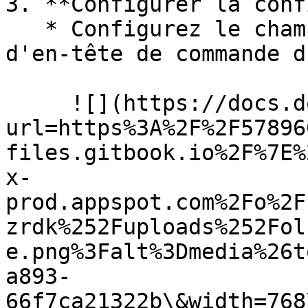
3. **Configurer la conf
   * Configurez le champ d'état dans la recherche 
d'en-tête de commande d
     ![](https://docs.docbits.com/~gitbook/image?
url=https%3A%2F%2F57896
files.gitbook.io%2F%7E%
x-
prod.appspot.com%2Fo%2F
zrdk%252Fuploads%252Fol
e.png%3Falt%3Dmedia%26t
a893-
66f7ca21322b\&width=768