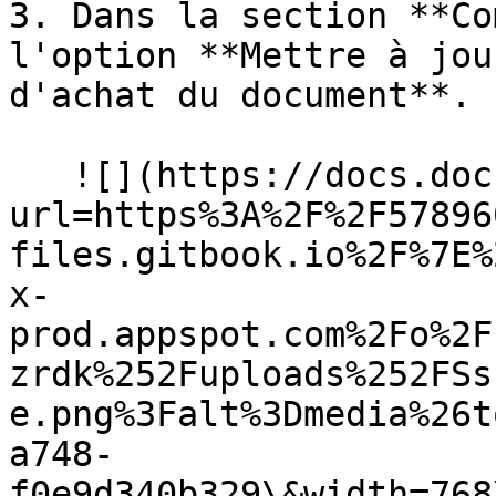
3. Dans la section **Co
l'option **Mettre à jou
d'achat du document**.

   ![](https://docs.docbits.com/~gitbook/image?
url=https%3A%2F%2F57896
files.gitbook.io%2F%7E%
x-
prod.appspot.com%2Fo%2F
zrdk%252Fuploads%252FSs
e.png%3Falt%3Dmedia%26t
a748-
f0e9d340b329\&width=768