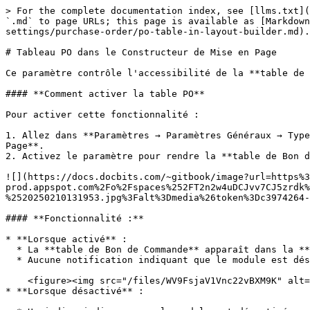
> For the complete documentation index, see [llms.txt](
`.md` to page URLs; this page is available as [Markdown
settings/purchase-order/po-table-in-layout-builder.md).

# Tableau PO dans le Constructeur de Mise en Page

Ce paramètre contrôle l'accessibilité de la **table de 
#### **Comment activer la table PO**

Pour activer cette fonctionnalité :

1. Allez dans **Paramètres → Paramètres Généraux → Type
Page**.

2. Activez le paramètre pour rendre la **table de Bon d
![](https://docs.docbits.com/~gitbook/image?url=https%3
prod.appspot.com%2Fo%2Fspaces%252FT2n2w4uDCJvv7CJ5zrdk%
%2520250210131953.jpg%3Falt%3Dmedia%26token%3Dc3974264-
#### **Fonctionnalité :**

* **Lorsque activé** :

  * La **table de Bon de Commande** apparaît dans la **Section Table** du **Constructeur de Mise en Page**.

  * Aucune notification indiquant que le module est désactivé ne sera affichée.\\

    <figure><img src="/files/WV9FsjaV1Vnc22vBXM9K" alt=""><figcaption></figcaption></figure>

* **Lorsque désactivé** :
