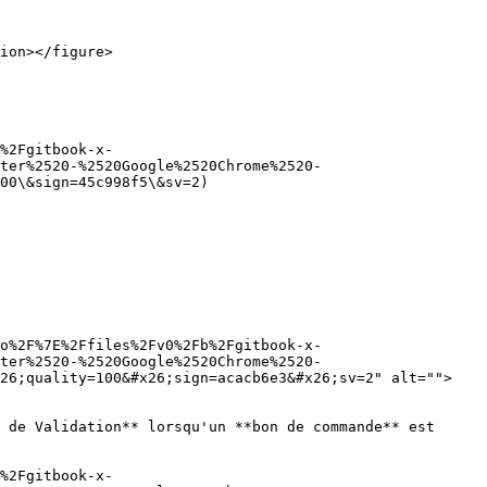
%2Fgitbook-x-
ter%2520-%2520Google%2520Chrome%2520-
00\&sign=45c998f5\&sv=2)

o%2F%7E%2Ffiles%2Fv0%2Fb%2Fgitbook-x-
ter%2520-%2520Google%2520Chrome%2520-
x26;quality=100&#x26;sign=acacb6e3&#x26;sv=2" alt="">
 de Validation** lorsqu'un **bon de commande** est 
%2Fgitbook-x-