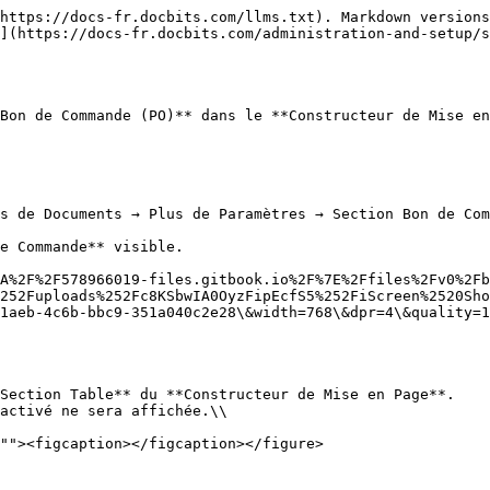
https://docs-fr.docbits.com/llms.txt). Markdown versions
](https://docs-fr.docbits.com/administration-and-setup/s
Bon de Commande (PO)** dans le **Constructeur de Mise en
s de Documents → Plus de Paramètres → Section Bon de Com
e Commande** visible.

A%2F%2F578966019-files.gitbook.io%2F%7E%2Ffiles%2Fv0%2Fb
252Fuploads%252Fc8KSbwIA0OyzFipEcfS5%252FiScreen%2520Sho
1aeb-4c6b-bbc9-351a040c2e28\&width=768\&dpr=4\&quality=1