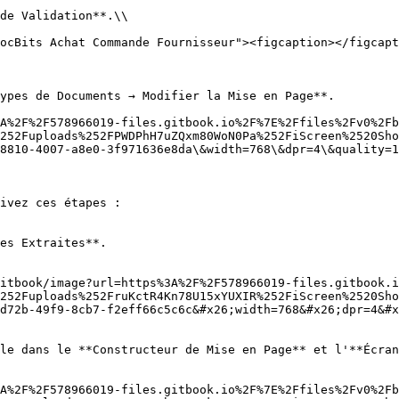
ypes de Documents → Modifier la Mise en Page**.

A%2F%2F578966019-files.gitbook.io%2F%7E%2Ffiles%2Fv0%2Fb
252Fuploads%252FPWDPhH7uZQxm80WoN0Pa%252FiScreen%2520Sho
8810-4007-a8e0-3f971636e8da\&width=768\&dpr=4\&quality=1
ivez ces étapes :

es Extraites**.

itbook/image?url=https%3A%2F%2F578966019-files.gitbook.i
252Fuploads%252FruKctR4Kn78U15xYUXIR%252FiScreen%2520Sho
d72b-49f9-8cb7-f2eff66c5c6c&#x26;width=768&#x26;dpr=4&#
le dans le **Constructeur de Mise en Page** et l'**Écran
A%2F%2F578966019-files.gitbook.io%2F%7E%2Ffiles%2Fv0%2Fb