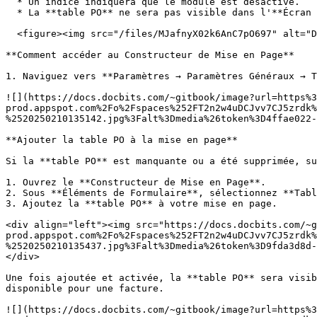
  * Un indice indiquera que le module est désactivé.

  * La **table PO** ne sera pas visible dans l'**Écran de Validation**.\\

  <figure><img src="/files/MJafnyX02k6AnC7pO697" alt="DocBits Achat Commande Fournisseur"><figcaption></figcaption></figure>

**Comment accéder au Constructeur de Mise en Page**

1. Naviguez vers **Paramètres → Paramètres Généraux → T
![](https://docs.docbits.com/~gitbook/image?url=https%3
prod.appspot.com%2Fo%2Fspaces%252FT2n2w4uDCJvv7CJ5zrdk%
%2520250210135142.jpg%3Falt%3Dmedia%26token%3D4ffae022-
**Ajouter la table PO à la mise en page**

Si la **table PO** est manquante ou a été supprimée, su
1. Ouvrez le **Constructeur de Mise en Page**.

2. Sous **Éléments de Formulaire**, sélectionnez **Tabl
3. Ajoutez la **table PO** à votre mise en page.

<div align="left"><img src="https://docs.docbits.com/~g
prod.appspot.com%2Fo%2Fspaces%252FT2n2w4uDCJvv7CJ5zrdk%
%2520250210135437.jpg%3Falt%3Dmedia%26token%3D9fda3d8d-
</div>

Une fois ajoutée et activée, la **table PO** sera visib
disponible pour une facture.

![](https://docs.docbits.com/~gitbook/image?url=https%3