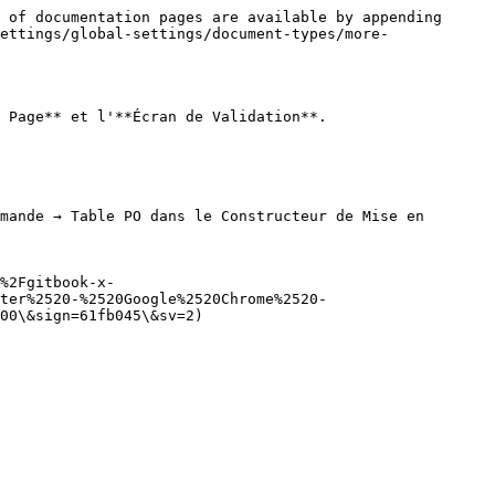
 of documentation pages are available by appending 
ettings/global-settings/document-types/more-
 Page** et l'**Écran de Validation**.

mande → Table PO dans le Constructeur de Mise en 
%2Fgitbook-x-
ter%2520-%2520Google%2520Chrome%2520-
00\&sign=61fb045\&sv=2)
