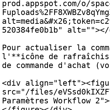
prod.appspot.com/o/spac
Fuploads%2FF8XWBZv8qYmg
alt=media&#x26;token=c2
520384fe0b1b" alt=""></d
Pour actualiser la comm
l'**icône de rafraîchis
de commande d'achat (vo
<div align="left"><figu
src="/files/eVSsd0kIXZF
Paramètres Workflow 2">