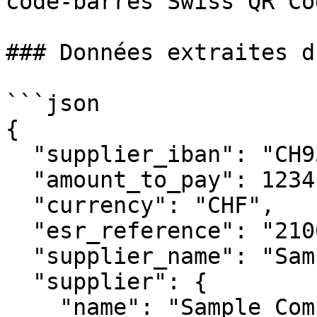
code-barres Swiss QR Cod
### Données extraites d
```json

{

  "supplier_iban": "CH9300762011623852957",

  "amount_to_pay": 1234.56,

  "currency": "CHF",

  "esr_reference": "210000000003139471430009017",

  "supplier_name": "Sample Company GmbH",

  "supplier": {

    "name": "Sample Company GmbH",
