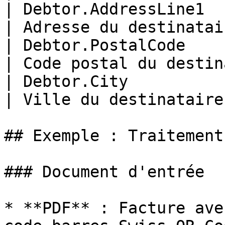
| Debtor.AddressLine1   | `company_
| Adresse du destinatai
| Debtor.PostalCode     | `company_plz
| Code postal du destin
| Debtor.City           | `company_ci
| Ville du destinataire
## Exemple : Traitement
### Document d'entrée

* **PDF** : Facture ave