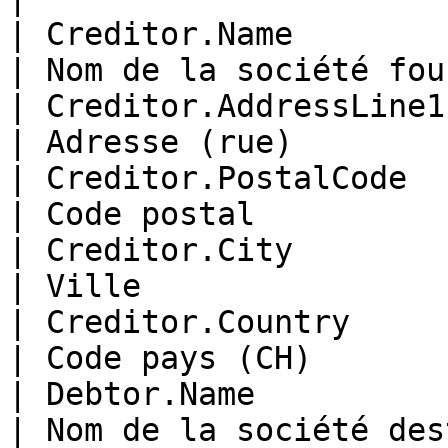
| Creditor.Name         | `supplier_
| Nom de la société fou
| Creditor.AddressLine1 | `suppli
| Adresse (rue)        
| Creditor.PostalCode   | `supplier_p
| Code postal          
| Creditor.City         | `supplier_
| Ville                
| Creditor.Country      | `suppli
| Code pays (CH)       
| Debtor.Name           | `company_na
| Nom de la société des