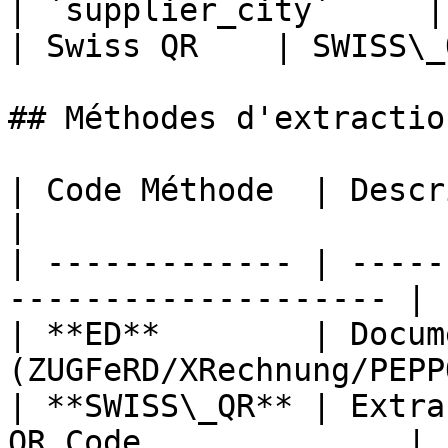
| `supplier_city`     | Zürich          
| Swiss QR    | SWISS\_Q
## Méthodes d'extraction
| Code Méthode  | Description                           
|

| ------------- | -----
-------------------- |

| **ED**        | Docum
(ZUGFeRD/XRechnung/PEPP
| **SWISS\_QR** | Extra
QR Code              |
