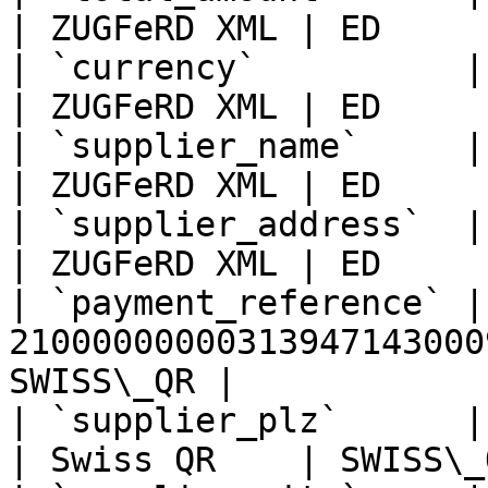
| ZUGFeRD XML | ED      
| `currency`          | CHF                 
| ZUGFeRD XML | ED      
| `supplier_name`     | Samp
| ZUGFeRD XML | ED      
| `supplier_address`  | Muste
| ZUGFeRD XML | ED      
| `payment_reference` | 
21000000000313947143000
SWISS\_QR |

| `supplier_plz`      | 8000               
| Swiss QR    | SWISS\_Q