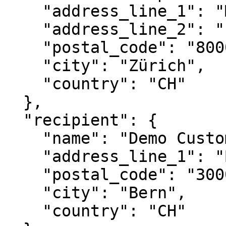
    "address_line_1": "Musterstrasse",

    "address_line_2": "123",

    "postal_code": "8000",

    "city": "Zürich",

    "country": "CH"

  },

  "recipient": {

    "name": "Demo Customer AG",

    "address_line_1": "Beispielweg 45",

    "postal_code": "3000",

    "city": "Bern",

    "country": "CH"
