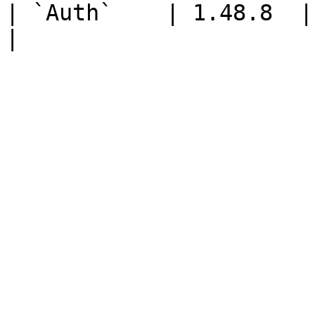
| `Auth`    | 1.48.8  | Service d'authen