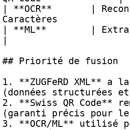
| **OCR**       | Recon
Caractères             
| **ML**        | Extraction par 
|

## Priorité de fusion

1. **ZUGFeRD XML** a la
(données structurées et
2. **Swiss QR Code** re
(garanti précis pour le
3. **OCR/ML** utilisé p