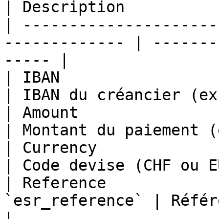
| Description          
| ---------------------
------------- | -------
----- |

| IBAN                  | `supplier_
| IBAN du créancier (ex
| Amount                | `total_amou
| Montant du paiement (
| Currency              | `currency`     
| Code devise (CHF ou E
| Reference            
`esr_reference` | Référenc
|
