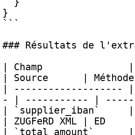
  }

}

```

### Résultats de l'extr
| Champ               | Valeur          
| Source      | Méthode 
| ------------------- |
- | ----------- | -----
| `supplier_iban`     | CH
| ZUGFeRD XML | ED      
| `total_amount`      | 1234.56       