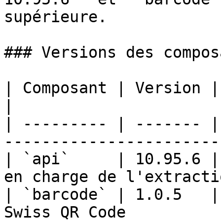
supérieure.

### Versions des compos
| Composant | Version | Description                       
|

| --------- | ------- |
-----------------------
| `api`     | 10.95.6 |
en charge de l'extracti
| `barcode` | 1.0.5   |
Swiss QR Code          